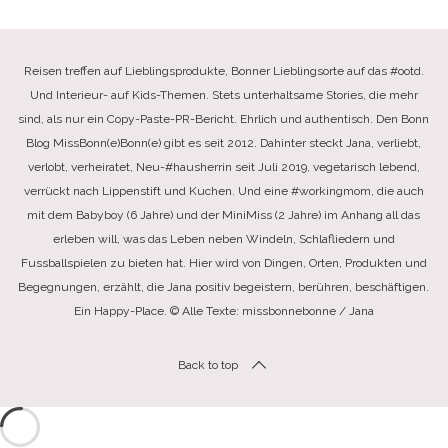
Reisen treffen auf Lieblingsprodukte, Bonner Lieblingsorte auf das #ootd.
Und Interieur- auf Kids-Themen. Stets unterhaltsame Stories, die mehr
sind, als nur ein Copy-Paste-PR-Bericht. Ehrlich und authentisch. Den Bonn
Blog MissBonn(e)Bonn(e) gibt es seit 2012. Dahinter steckt Jana, verliebt,
verlobt, verheiratet, Neu-#hausherrin seit Juli 2019, vegetarisch lebend,
verrückt nach Lippenstift und Kuchen. Und eine #workingmom, die auch
mit dem Babyboy (6 Jahre) und der MiniMiss (2 Jahre) im Anhang all das
erleben will, was das Leben neben Windeln, Schlafliedern und
Fussballspielen zu bieten hat. Hier wird von Dingen, Orten, Produkten und
Begegnungen, erzählt, die Jana positiv begeistern, berühren, beschäftigen.
Ein Happy-Place. © Alle Texte: missbonnebonne / Jana
Back to top