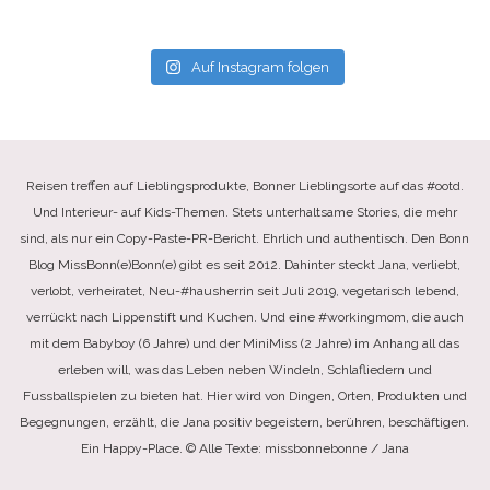
Auf Instagram folgen
Reisen treffen auf Lieblingsprodukte, Bonner Lieblingsorte auf das #ootd.
Und Interieur- auf Kids-Themen. Stets unterhaltsame Stories, die mehr
sind, als nur ein Copy-Paste-PR-Bericht. Ehrlich und authentisch. Den Bonn
Blog MissBonn(e)Bonn(e) gibt es seit 2012. Dahinter steckt Jana, verliebt,
verlobt, verheiratet, Neu-#hausherrin seit Juli 2019, vegetarisch lebend,
verrückt nach Lippenstift und Kuchen. Und eine #workingmom, die auch
mit dem Babyboy (6 Jahre) und der MiniMiss (2 Jahre) im Anhang all das
erleben will, was das Leben neben Windeln, Schlafliedern und
Fussballspielen zu bieten hat. Hier wird von Dingen, Orten, Produkten und
Begegnungen, erzählt, die Jana positiv begeistern, berühren, beschäftigen.
Ein Happy-Place. © Alle Texte: missbonnebonne / Jana