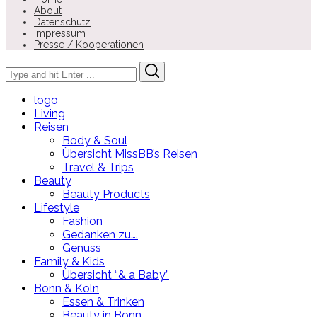
About
Datenschutz
Impressum
Presse / Kooperationen
Search
Search
for:
logo
Living
Reisen
Body & Soul
Übersicht MissBB’s Reisen
Travel & Trips
Beauty
Beauty Products
Lifestyle
Fashion
Gedanken zu….
Genuss
Family & Kids
Übersicht “& a Baby”
Bonn & Köln
Essen & Trinken
Beauty in Bonn