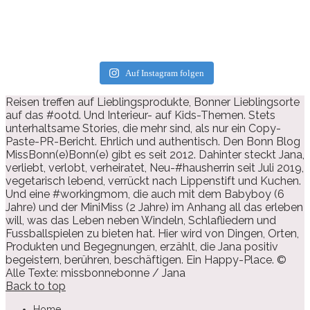
Auf Instagram folgen
Reisen treffen auf Lieblingsprodukte, Bonner Lieblingsorte
auf das #ootd. Und Interieur- auf Kids-Themen. Stets
unterhaltsame Stories, die mehr sind, als nur ein Copy-
Paste-PR-Bericht. Ehrlich und authentisch. Den Bonn Blog
MissBonn(e)Bonn(e) gibt es seit 2012. Dahinter steckt Jana,
verliebt, verlobt, verheiratet, Neu-#hausherrin seit Juli 2019,
vegetarisch lebend, verrückt nach Lippenstift und Kuchen.
Und eine #workingmom, die auch mit dem Babyboy (6
Jahre) und der MiniMiss (2 Jahre) im Anhang all das erleben
will, was das Leben neben Windeln, Schlafliedern und
Fussballspielen zu bieten hat. Hier wird von Dingen, Orten,
Produkten und Begegnungen, erzählt, die Jana positiv
begeistern, berühren, beschäftigen. Ein Happy-Place. ©
Alle Texte: missbonnebonne / Jana
Back to top
Home