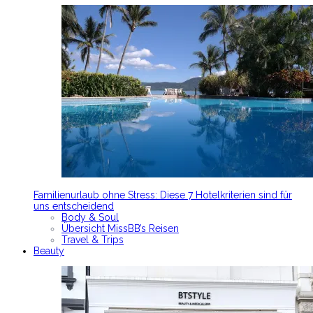
Familienurlaub ohne Stress: Diese 7 Hotelkriterien sind für
uns entscheidend
Body & Soul
Übersicht MissBB’s Reisen
Travel & Trips
Beauty