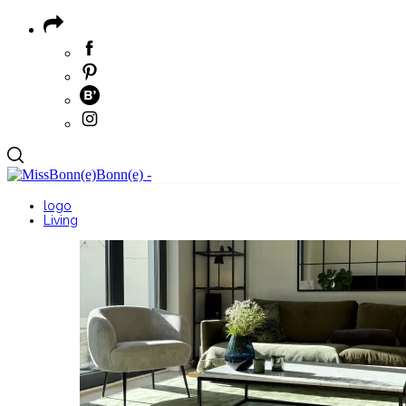
logo
Living