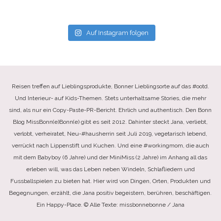
Auf Instagram folgen
Reisen treffen auf Lieblingsprodukte, Bonner Lieblingsorte auf das #ootd.
Und Interieur- auf Kids-Themen. Stets unterhaltsame Stories, die mehr
sind, als nur ein Copy-Paste-PR-Bericht. Ehrlich und authentisch. Den Bonn
Blog MissBonn(e)Bonn(e) gibt es seit 2012. Dahinter steckt Jana, verliebt,
verlobt, verheiratet, Neu-#hausherrin seit Juli 2019, vegetarisch lebend,
verrückt nach Lippenstift und Kuchen. Und eine #workingmom, die auch
mit dem Babyboy (6 Jahre) und der MiniMiss (2 Jahre) im Anhang all das
erleben will, was das Leben neben Windeln, Schlafliedern und
Fussballspielen zu bieten hat. Hier wird von Dingen, Orten, Produkten und
Begegnungen, erzählt, die Jana positiv begeistern, berühren, beschäftigen.
Ein Happy-Place. © Alle Texte: missbonnebonne / Jana