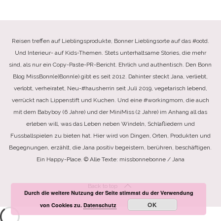
Reisen treffen auf Lieblingsprodukte, Bonner Lieblingsorte auf das #ootd.
Und Interieur- auf Kids-Themen. Stets unterhaltsame Stories, die mehr
sind, als nur ein Copy-Paste-PR-Bericht. Ehrlich und authentisch. Den Bonn
Blog MissBonn(e)Bonn(e) gibt es seit 2012. Dahinter steckt Jana, verliebt,
verlobt, verheiratet, Neu-#hausherrin seit Juli 2019, vegetarisch lebend,
verrückt nach Lippenstift und Kuchen. Und eine #workingmom, die auch
mit dem Babyboy (6 Jahre) und der MiniMiss (2 Jahre) im Anhang all das
erleben will, was das Leben neben Windeln, Schlafliedern und
Fussballspielen zu bieten hat. Hier wird von Dingen, Orten, Produkten und
Begegnungen, erzählt, die Jana positiv begeistern, berühren, beschäftigen.
Ein Happy-Place. © Alle Texte: missbonnebonne / Jana
Back to top
Durch die weitere Nutzung der Seite stimmst du der Verwendung
OK
von Cookies zu.
Datenschutz