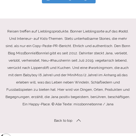
Reisen treffen auf Lieblingsprodukte, Bonner Lieblingsorte auf das #ootd.
Und Interieur- auf Kids-Themen. Stets unterhaltsame Stories, die mehr
sind, als nur ein Copy-Paste-PR-Bericht. Ehrlich und authentisch. Den Bonn
Blog MissBonn(e)Bonn(e) gibt es seit 2012. Dahinter steckt Jana, verliebt,
verlobt, verheiratet, Neu-#hausherrin seit Juli 2019, vegetarisch lebend,
verrückt nach Lippenstift und Kuchen. Und eine #workingmom, die auch
mit dem Babyboy (6 Jahre) und der MiniMiss (2 Jahre) im Anhang all das
erleben will, was das Leben neben Windeln, Schlafliedern und
Fussballspielen zu bieten hat. Hier wird von Dingen, Orten, Produkten und
Begegnungen, erzählt, die Jana positiv begeistern, berühren, beschäftigen.
Ein Happy-Place. © Alle Texte: missbonnebonne / Jana
Back to top