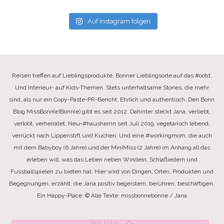
Auf Instagram folgen
Reisen treffen auf Lieblingsprodukte, Bonner Lieblingsorte auf das #ootd.
Und Interieur- auf Kids-Themen. Stets unterhaltsame Stories, die mehr
sind, als nur ein Copy-Paste-PR-Bericht. Ehrlich und authentisch. Den Bonn
Blog MissBonn(e)Bonn(e) gibt es seit 2012. Dahinter steckt Jana, verliebt,
verlobt, verheiratet, Neu-#hausherrin seit Juli 2019, vegetarisch lebend,
verrückt nach Lippenstift und Kuchen. Und eine #workingmom, die auch
mit dem Babyboy (6 Jahre) und der MiniMiss (2 Jahre) im Anhang all das
erleben will, was das Leben neben Windeln, Schlafliedern und
Fussballspielen zu bieten hat. Hier wird von Dingen, Orten, Produkten und
Begegnungen, erzählt, die Jana positiv begeistern, berühren, beschäftigen.
Ein Happy-Place. © Alle Texte: missbonnebonne / Jana
Back to top