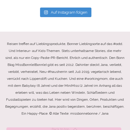
Auf Instagram folgen
Reisen treffen auf Lieblingsprodukte, Bonner Lieblingsorte auf das #ootd.
Und Interieur- auf Kids-Themen. Stets unterhaltsame Stories, die mehr
sind, als nur ein Copy-Paste-PR-Bericht. Ehrlich und authentisch. Den Bonn
Blog MissBonn(e)Bonn(e) gibt es seit 2012. Dahinter steckt Jana, verliebt,
verlobt, verheiratet, Neu-#hausherrin seit Juli 2019, vegetarisch lebend,
verrückt nach Lippenstift und Kuchen. Und eine #workingmom, die auch
mit dem Babyboy (6 Jahre) und der MiniMiss (2 Jahre) im Anhang all das
erleben will, was das Leben neben Windeln, Schlafliedern und
Fussballspielen zu bieten hat. Hier wird von Dingen, Orten, Produkten und
Begegnungen, erzählt, die Jana positiv begeistern, berühren, beschäftigen.
Ein Happy-Place. © Alle Texte: missbonnebonne / Jana
Back to top