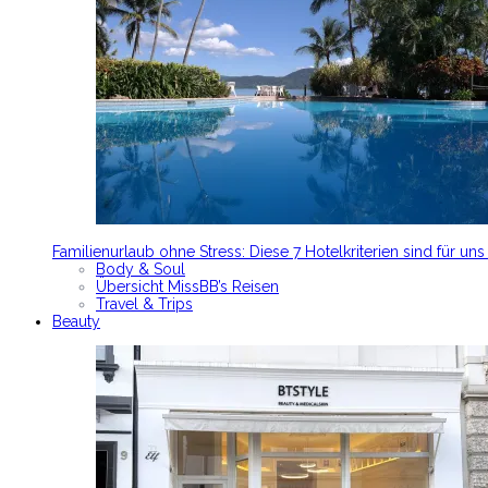
Familienurlaub ohne Stress: Diese 7 Hotelkriterien sind für un
Body & Soul
Übersicht MissBB’s Reisen
Travel & Trips
Beauty