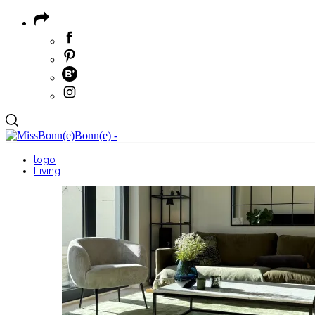
logo
Living