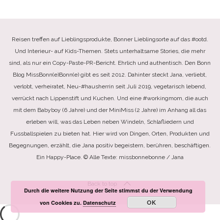
Reisen treffen auf Lieblingsprodukte, Bonner Lieblingsorte auf das #ootd.
Und Interieur- auf Kids-Themen. Stets unterhaltsame Stories, die mehr
sind, als nur ein Copy-Paste-PR-Bericht. Ehrlich und authentisch. Den Bonn
Blog MissBonn(e)Bonn(e) gibt es seit 2012. Dahinter steckt Jana, verliebt,
verlobt, verheiratet, Neu-#hausherrin seit Juli 2019, vegetarisch lebend,
verrückt nach Lippenstift und Kuchen. Und eine #workingmom, die auch
mit dem Babyboy (6 Jahre) und der MiniMiss (2 Jahre) im Anhang all das
erleben will, was das Leben neben Windeln, Schlafliedern und
Fussballspielen zu bieten hat. Hier wird von Dingen, Orten, Produkten und
Begegnungen, erzählt, die Jana positiv begeistern, berühren, beschäftigen.
Ein Happy-Place. © Alle Texte: missbonnebonne / Jana
Back to top
Durch die weitere Nutzung der Seite stimmst du der Verwendung
OK
von Cookies zu.
Datenschutz