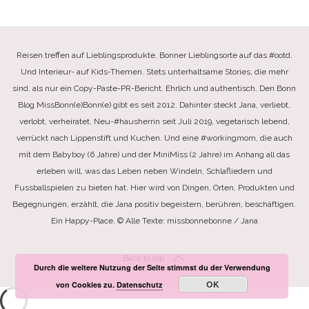
Reisen treffen auf Lieblingsprodukte, Bonner Lieblingsorte auf das #ootd.
Und Interieur- auf Kids-Themen. Stets unterhaltsame Stories, die mehr
sind, als nur ein Copy-Paste-PR-Bericht. Ehrlich und authentisch. Den Bonn
Blog MissBonn(e)Bonn(e) gibt es seit 2012. Dahinter steckt Jana, verliebt,
verlobt, verheiratet, Neu-#hausherrin seit Juli 2019, vegetarisch lebend,
verrückt nach Lippenstift und Kuchen. Und eine #workingmom, die auch
mit dem Babyboy (6 Jahre) und der MiniMiss (2 Jahre) im Anhang all das
erleben will, was das Leben neben Windeln, Schlafliedern und
Fussballspielen zu bieten hat. Hier wird von Dingen, Orten, Produkten und
Begegnungen, erzählt, die Jana positiv begeistern, berühren, beschäftigen.
Ein Happy-Place. © Alle Texte: missbonnebonne / Jana
Back to top
Durch die weitere Nutzung der Seite stimmst du der Verwendung
OK
von Cookies zu.
Datenschutz