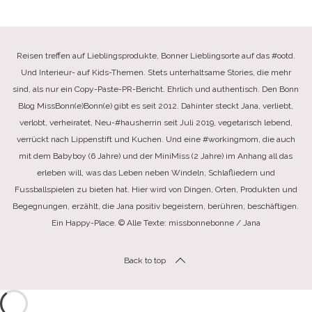
Reisen treffen auf Lieblingsprodukte, Bonner Lieblingsorte auf das #ootd.
Und Interieur- auf Kids-Themen. Stets unterhaltsame Stories, die mehr
sind, als nur ein Copy-Paste-PR-Bericht. Ehrlich und authentisch. Den Bonn
Blog MissBonn(e)Bonn(e) gibt es seit 2012. Dahinter steckt Jana, verliebt,
verlobt, verheiratet, Neu-#hausherrin seit Juli 2019, vegetarisch lebend,
verrückt nach Lippenstift und Kuchen. Und eine #workingmom, die auch
mit dem Babyboy (6 Jahre) und der MiniMiss (2 Jahre) im Anhang all das
erleben will, was das Leben neben Windeln, Schlafliedern und
Fussballspielen zu bieten hat. Hier wird von Dingen, Orten, Produkten und
Begegnungen, erzählt, die Jana positiv begeistern, berühren, beschäftigen.
Ein Happy-Place. © Alle Texte: missbonnebonne / Jana
Back to top