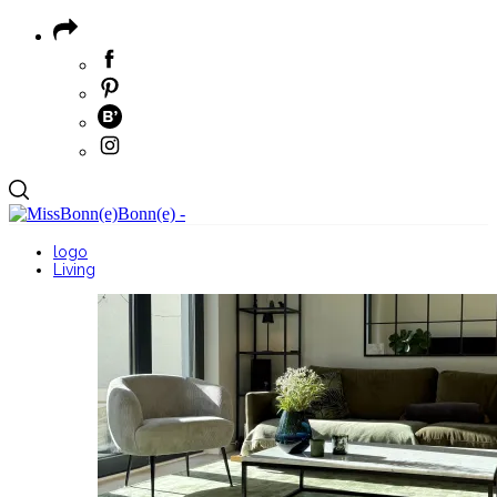
logo
Living