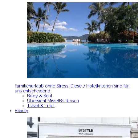
Familienurlaub ohne Stress: Diese 7 Hotelkriterien sind für
uns entscheidend
Body & Soul
Übersicht MissBB’s Reisen
Travel & Trips
Beauty