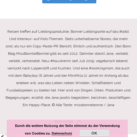
Reisen treffen auf Lieblingsprodukte, Bonner Lieblingsorte auf das #ootd.
Und Interieur- auf Kids-Themen. Stets unterhaltsame Stories, die mehr
sind, als nur ein Copy-Paste-PR-Bericht. Ehrlich und authentisch. Den Bonn
Blog MissBonn(e)Bonn(e) gibt es seit 2012. Dahinter steckt Jana, verliebt,
verlobt, verheiratet, Neu-#hausherrin seit Juli 2019, vegetarisch lebend,
verrückt nach Lippenstift und Kuchen. Und eine #workingmom, die auch
mit dem Babyboy (6 Jahre) und der MiniMiss (2 Jahre) im Anhang all das
erleben will, was das Leben neben Windeln, Schlafliedern und
Fussballspielen zu bieten hat. Hier wird von Dingen, Orten, Produkten und
Begegnungen, erzählt, die Jana positiv begeistern, berühren, beschäftigen.
Ein Happy-Place. © Alle Texte: missbonnebonne / Jana
Back to top
Durch die weitere Nutzung der Seite stimmst du der Verwendung
OK
von Cookies zu.
Datenschutz