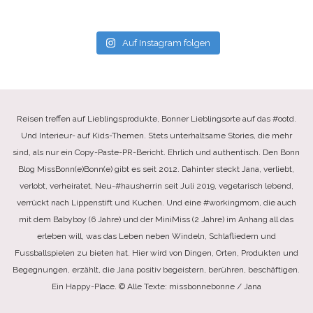
Auf Instagram folgen
Reisen treffen auf Lieblingsprodukte, Bonner Lieblingsorte auf das #ootd.
Und Interieur- auf Kids-Themen. Stets unterhaltsame Stories, die mehr
sind, als nur ein Copy-Paste-PR-Bericht. Ehrlich und authentisch. Den Bonn
Blog MissBonn(e)Bonn(e) gibt es seit 2012. Dahinter steckt Jana, verliebt,
verlobt, verheiratet, Neu-#hausherrin seit Juli 2019, vegetarisch lebend,
verrückt nach Lippenstift und Kuchen. Und eine #workingmom, die auch
mit dem Babyboy (6 Jahre) und der MiniMiss (2 Jahre) im Anhang all das
erleben will, was das Leben neben Windeln, Schlafliedern und
Fussballspielen zu bieten hat. Hier wird von Dingen, Orten, Produkten und
Begegnungen, erzählt, die Jana positiv begeistern, berühren, beschäftigen.
Ein Happy-Place. © Alle Texte: missbonnebonne / Jana