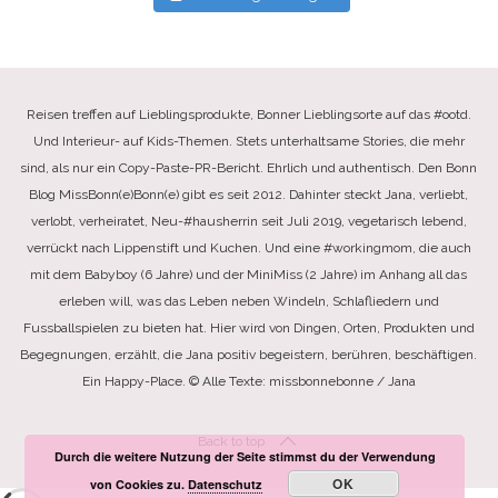
Reisen treffen auf Lieblingsprodukte, Bonner Lieblingsorte auf das #ootd.
Und Interieur- auf Kids-Themen. Stets unterhaltsame Stories, die mehr
sind, als nur ein Copy-Paste-PR-Bericht. Ehrlich und authentisch. Den Bonn
Blog MissBonn(e)Bonn(e) gibt es seit 2012. Dahinter steckt Jana, verliebt,
verlobt, verheiratet, Neu-#hausherrin seit Juli 2019, vegetarisch lebend,
verrückt nach Lippenstift und Kuchen. Und eine #workingmom, die auch
mit dem Babyboy (6 Jahre) und der MiniMiss (2 Jahre) im Anhang all das
erleben will, was das Leben neben Windeln, Schlafliedern und
Fussballspielen zu bieten hat. Hier wird von Dingen, Orten, Produkten und
Begegnungen, erzählt, die Jana positiv begeistern, berühren, beschäftigen.
Ein Happy-Place. © Alle Texte: missbonnebonne / Jana
Back to top
Durch die weitere Nutzung der Seite stimmst du der Verwendung
OK
von Cookies zu.
Datenschutz