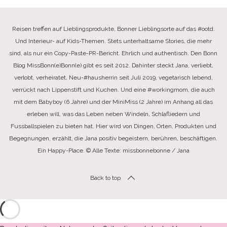
Reisen treffen auf Lieblingsprodukte, Bonner Lieblingsorte auf das #ootd.
Und Interieur- auf Kids-Themen. Stets unterhaltsame Stories, die mehr
sind, als nur ein Copy-Paste-PR-Bericht. Ehrlich und authentisch. Den Bonn
Blog MissBonn(e)Bonn(e) gibt es seit 2012. Dahinter steckt Jana, verliebt,
verlobt, verheiratet, Neu-#hausherrin seit Juli 2019, vegetarisch lebend,
verrückt nach Lippenstift und Kuchen. Und eine #workingmom, die auch
mit dem Babyboy (6 Jahre) und der MiniMiss (2 Jahre) im Anhang all das
erleben will, was das Leben neben Windeln, Schlafliedern und
Fussballspielen zu bieten hat. Hier wird von Dingen, Orten, Produkten und
Begegnungen, erzählt, die Jana positiv begeistern, berühren, beschäftigen.
Ein Happy-Place. © Alle Texte: missbonnebonne / Jana
Back to top