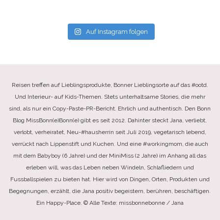
Auf Instagram folgen
Reisen treffen auf Lieblingsprodukte, Bonner Lieblingsorte auf das #ootd.
Und Interieur- auf Kids-Themen. Stets unterhaltsame Stories, die mehr
sind, als nur ein Copy-Paste-PR-Bericht. Ehrlich und authentisch. Den Bonn
Blog MissBonn(e)Bonn(e) gibt es seit 2012. Dahinter steckt Jana, verliebt,
verlobt, verheiratet, Neu-#hausherrin seit Juli 2019, vegetarisch lebend,
verrückt nach Lippenstift und Kuchen. Und eine #workingmom, die auch
mit dem Babyboy (6 Jahre) und der MiniMiss (2 Jahre) im Anhang all das
erleben will, was das Leben neben Windeln, Schlafliedern und
Fussballspielen zu bieten hat. Hier wird von Dingen, Orten, Produkten und
Begegnungen, erzählt, die Jana positiv begeistern, berühren, beschäftigen.
Ein Happy-Place. © Alle Texte: missbonnebonne / Jana