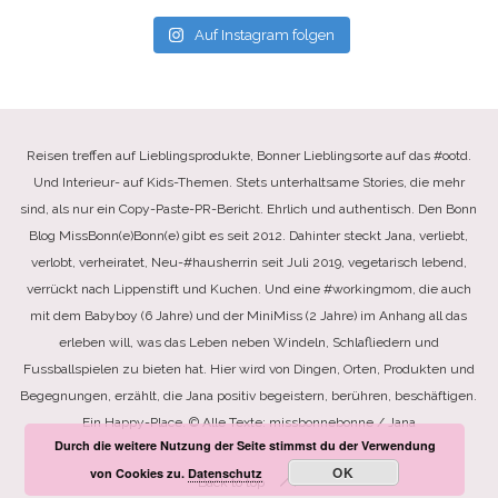
Auf Instagram folgen
Reisen treffen auf Lieblingsprodukte, Bonner Lieblingsorte auf das #ootd.
Und Interieur- auf Kids-Themen. Stets unterhaltsame Stories, die mehr
sind, als nur ein Copy-Paste-PR-Bericht. Ehrlich und authentisch. Den Bonn
Blog MissBonn(e)Bonn(e) gibt es seit 2012. Dahinter steckt Jana, verliebt,
verlobt, verheiratet, Neu-#hausherrin seit Juli 2019, vegetarisch lebend,
verrückt nach Lippenstift und Kuchen. Und eine #workingmom, die auch
mit dem Babyboy (6 Jahre) und der MiniMiss (2 Jahre) im Anhang all das
erleben will, was das Leben neben Windeln, Schlafliedern und
Fussballspielen zu bieten hat. Hier wird von Dingen, Orten, Produkten und
Begegnungen, erzählt, die Jana positiv begeistern, berühren, beschäftigen.
Ein Happy-Place. © Alle Texte: missbonnebonne / Jana
Durch die weitere Nutzung der Seite stimmst du der Verwendung
OK
von Cookies zu.
Datenschutz
Back to top