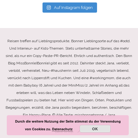
Auf Instagram folgen
Reisen treffen auf Lieblingsprodukte, Bonner Lieblingsorte auf das #ootd.
Und Interieur- auf Kids-Themen. Stets unterhaltsame Stories, die mehr
sind, als nur ein Copy-Paste-PR-Bericht. Ehrlich und authentisch. Den Bonn
Blog MissBonn(e)Bonn(e) gibt es seit 2012. Dahinter steckt Jana, verliebt,
verlobt, verheiratet, Neu-#hausherrin seit Juli 2019, vegetarisch lebend,
verrückt nach Lippenstift und Kuchen. Und eine #workingmom, die auch
mit dem Babyboy (6 Jahre) und der MiniMiss (2 Jahre) im Anhang all das
erleben will, was das Leben neben Windeln, Schlafliedern und
Fussballspielen zu bieten hat. Hier wird von Dingen, Orten, Produkten und
Begegnungen, erzählt, die Jana positiv begeistern, berühren, beschäftigen.
Ein Happy-Place. © Alle Texte: missbonnebonne / Jana
Durch die weitere Nutzung der Seite stimmst du der Verwendung
OK
von Cookies zu.
Datenschutz
Back to top