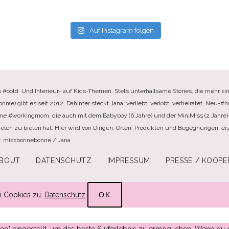
Auf Instagram folgen
s #ootd. Und Interieur- auf Kids-Themen. Stets unterhaltsame Stories, die mehr sin
e) gibt es seit 2012. Dahinter steckt Jana, verliebt, verlobt, verheiratet, Neu-#ha
ine #workingmom, die auch mit dem Babyboy (6 Jahre) und der MiniMiss (2 Jahre) 
elen zu bieten hat. Hier wird von Dingen, Orten, Produkten und Begegnungen, erzä
te: missbonnebonne / Jana
BOUT
DATENSCHUTZ
IMPRESSUM
PRESSE / KOOPE
n Cookies zu.
Datenschutz
OK
ssen" eingestellt, um das beste Surferlebnis zu ermöglichen. Wenn 