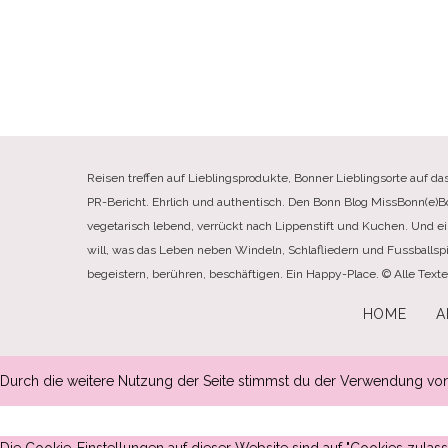
Reisen treffen auf Lieblingsprodukte, Bonner Lieblingsorte auf da
PR-Bericht. Ehrlich und authentisch. Den Bonn Blog MissBonn(e)Bonn(
vegetarisch lebend, verrückt nach Lippenstift und Kuchen. Und e
will, was das Leben neben Windeln, Schlafliedern und Fussballspi
begeistern, berühren, beschäftigen. Ein Happy-Place. © Alle Tex
HOME
A
Durch die weitere Nutzung der Seite stimmst du der Verwendung vo
Die Cookie-Einstellungen auf dieser Website sind auf "Cookies zula