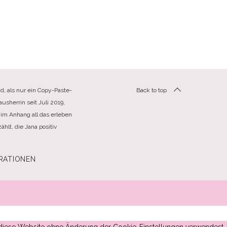
d, als nur ein Copy-Paste-
Back to top
usherrin seit Juli 2019,
im Anhang all das erleben
hlt, die Jana positiv
RATIONEN
du diese Website ohne Änderung der Cookie-Einstellungen verwendest