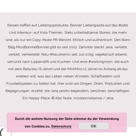
Reisen treffen auf Lieblingsprodukte, Bonner Lieblingsorte auf das #ootd.
Und Interieur- auf Kids-Themen. Stets unterhaltsame Stories, die mehr
sind, als nur ein Copy-Paste-PR-Bericht. Ehrlich und authentisch. Den Bonn
Blog MissBonn(e)Bonn(e) gibt es seit 2012. Dahinter steckt Jana, verliebt,
verlobt, verheiratet, Neu-#hausherrin seit Juli 2019, vegetarisch lebend,
verrückt nach Lippenstift und Kuchen. Und eine #workingmom, die auch
mit dem Babyboy (6 Jahre) und der MiniMiss (2 Jahre) im Anhang all das
erleben will, was das Leben neben Windeln, Schlafliedern und
Fussballspielen zu bieten hat. Hier wird von Dingen, Orten, Produkten und
Begegnungen, erzählt, die Jana positiv begeistern, berühren, beschäftigen.
Ein Happy-Place. © Alle Texte: missbonnebonne / Jana
Back to top
Durch die weitere Nutzung der Seite stimmst du der Verwendung
OK
von Cookies zu.
Datenschutz