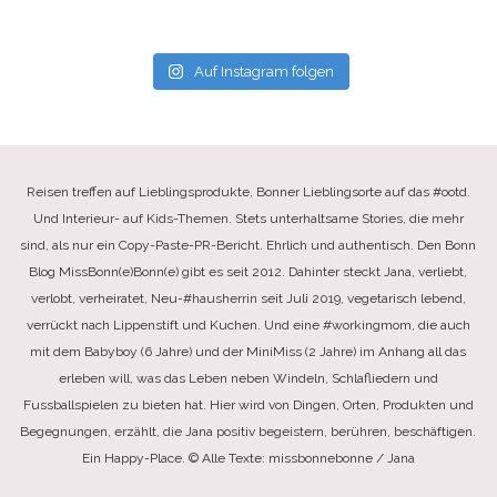
Auf Instagram folgen
Reisen treffen auf Lieblingsprodukte, Bonner Lieblingsorte auf das #ootd.
Und Interieur- auf Kids-Themen. Stets unterhaltsame Stories, die mehr
sind, als nur ein Copy-Paste-PR-Bericht. Ehrlich und authentisch. Den Bonn
Blog MissBonn(e)Bonn(e) gibt es seit 2012. Dahinter steckt Jana, verliebt,
verlobt, verheiratet, Neu-#hausherrin seit Juli 2019, vegetarisch lebend,
verrückt nach Lippenstift und Kuchen. Und eine #workingmom, die auch
mit dem Babyboy (6 Jahre) und der MiniMiss (2 Jahre) im Anhang all das
erleben will, was das Leben neben Windeln, Schlafliedern und
Fussballspielen zu bieten hat. Hier wird von Dingen, Orten, Produkten und
Begegnungen, erzählt, die Jana positiv begeistern, berühren, beschäftigen.
Ein Happy-Place. © Alle Texte: missbonnebonne / Jana