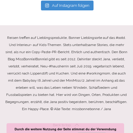
Auf Instagram folgen
Reisen treffen auf Lieblingsprodukte, Bonner Lieblingsorte auf das #ootd.
Und Interieur- auf Kids-Themen. Stets unterhaltsame Stories, die mehr
sind, als nur ein Copy-Paste-PR-Bericht. Ehrlich und authentisch. Den Bonn
Blog MissBonn(e)Bonn(e) gibt es seit 2012. Dahinter steckt Jana, verliebt,
verlobt, verheiratet, Neu-#hausherrin seit Juli 2019, vegetarisch lebend,
verrückt nach Lippenstift und Kuchen. Und eine #workingmom, die auch
mit dem Babyboy (6 Jahre) und der MiniMiss (2 Jahre) im Anhang all das
erleben will, was das Leben neben Windeln, Schlafliedern und
Fussballspielen zu bieten hat. Hier wird von Dingen, Orten, Produkten und
Begegnungen, erzählt, die Jana positiv begeistern, berühren, beschäftigen.
Ein Happy-Place. © Alle Texte: missbonnebonne / Jana
Back to top
Durch die weitere Nutzung der Seite stimmst du der Verwendung