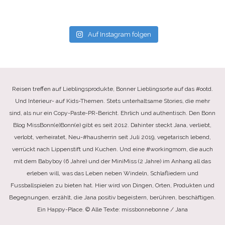
Auf Instagram folgen
Reisen treffen auf Lieblingsprodukte, Bonner Lieblingsorte auf das #ootd.
Und Interieur- auf Kids-Themen. Stets unterhaltsame Stories, die mehr
sind, als nur ein Copy-Paste-PR-Bericht. Ehrlich und authentisch. Den Bonn
Blog MissBonn(e)Bonn(e) gibt es seit 2012. Dahinter steckt Jana, verliebt,
verlobt, verheiratet, Neu-#hausherrin seit Juli 2019, vegetarisch lebend,
verrückt nach Lippenstift und Kuchen. Und eine #workingmom, die auch
mit dem Babyboy (6 Jahre) und der MiniMiss (2 Jahre) im Anhang all das
erleben will, was das Leben neben Windeln, Schlafliedern und
Fussballspielen zu bieten hat. Hier wird von Dingen, Orten, Produkten und
Begegnungen, erzählt, die Jana positiv begeistern, berühren, beschäftigen.
Ein Happy-Place. © Alle Texte: missbonnebonne / Jana