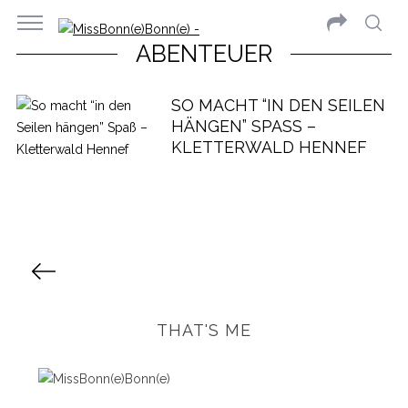
ABENTEUER
SO MACHT “IN DEN SEILEN
HÄNGEN” SPASS – K
LETTERWALD HENNEF
S
e
i
t
THAT'S ME
e
n
n
u