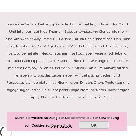
Reisen treffen auf Lieblingsprodukte, Bonner Lieblingsorte auf das #ootd.
Und Interieur- auf Kids-Themen. Stets unterhaltsame Stories, die mehr
sind, als nur ein Copy-Paste-PR-Bericht. Ehrlich und authentisch. Den Bonn
Blog MissBonn(e)Bonn(e) gibt es seit 2012. Dahinter steckt Jana, verliebt,
verlobt, verheiratet, Neu-#hausherrin seit Juli 2019, vegetarisch lebend,
verrückt nach Lippenstift und Kuchen. Und eine #workingmom, die auch
mit dem Babyboy (6 Jahre) und der MiniMiss (2 Jahre) im Anhang all das
erleben will, was das Leben neben Windeln, Schlafliedern und
Fussballspielen zu bieten hat. Hier wird von Dingen, Orten, Produkten und
Begegnungen, erzählt, die Jana positiv begeistern, berühren, beschäftigen.
Ein Happy-Place. © Alle Texte: missbonnebonne / Jana
Back to top
Durch die weitere Nutzung der Seite stimmst du der Verwendung
OK
von Cookies zu.
Datenschutz