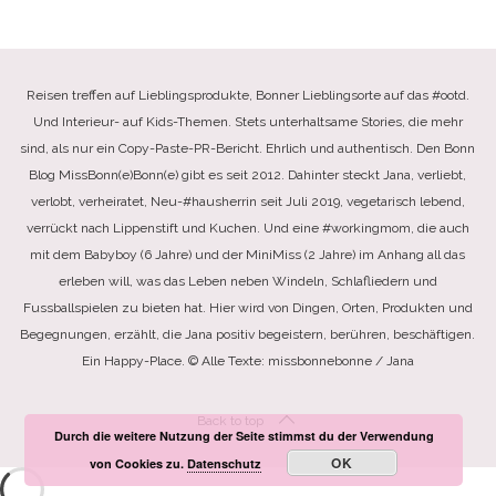
Reisen treffen auf Lieblingsprodukte, Bonner Lieblingsorte auf das #ootd.
Und Interieur- auf Kids-Themen. Stets unterhaltsame Stories, die mehr
sind, als nur ein Copy-Paste-PR-Bericht. Ehrlich und authentisch. Den Bonn
Blog MissBonn(e)Bonn(e) gibt es seit 2012. Dahinter steckt Jana, verliebt,
verlobt, verheiratet, Neu-#hausherrin seit Juli 2019, vegetarisch lebend,
verrückt nach Lippenstift und Kuchen. Und eine #workingmom, die auch
mit dem Babyboy (6 Jahre) und der MiniMiss (2 Jahre) im Anhang all das
erleben will, was das Leben neben Windeln, Schlafliedern und
Fussballspielen zu bieten hat. Hier wird von Dingen, Orten, Produkten und
Begegnungen, erzählt, die Jana positiv begeistern, berühren, beschäftigen.
Ein Happy-Place. © Alle Texte: missbonnebonne / Jana
Back to top
Durch die weitere Nutzung der Seite stimmst du der Verwendung
OK
von Cookies zu.
Datenschutz