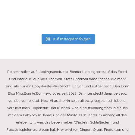
Auf Instagram folgen
Reisen treffen auf Lieblingsprodukte, Bonner Lieblingsorte auf das #ootd.
Und Interieur- auf Kids-Themen. Stets unterhaltsame Stories, die mehr
sind, als nur ein Copy-Paste-PR-Bericht. Ehrlich und authentisch. Den Bonn
Blog MissBonn(e)Bonn(e) gibt es seit 2012. Dahinter steckt Jana, verliebt,
verlobt, verheiratet, Neu-#hausherrin seit Juli 2019, vegetarisch lebend,
verrückt nach Lippenstift und Kuchen. Und eine #workingmom, die auch
mit dem Babyboy (6 Jahre) und der MiniMiss (2 Jahre) im Anhang all das
erleben will, was das Leben neben Windeln, Schlafliedern und
Fussballspielen zu bieten hat. Hier wird von Dingen, Orten, Produkten und