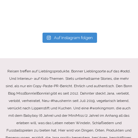
Auf Instagram folgen
Reisen treffen auf Lieblingsprodukte, Bonner Lieblingsorte auf das #ootd.
Und Interieur- auf Kids-Themen. Stets unterhaltsame Stories, die mehr
sind, als nur ein Copy-Paste-PR-Bericht. Ehrlich und authentisch. Den Bonn
Blog MissBonn(e)Bonn(e) gibt es seit 2012. Dahinter steckt Jana, verliebt,
verlobt, verheiratet, Neu-#hausherrin seit Juli 2019, vegetarisch lebend,
verrückt nach Lippenstift und Kuchen. Und eine #workingmom, die auch
mit dem Babyboy (6 Jahre) und der MiniMiss (2 Jahre) im Anhang all das
erleben will, was das Leben neben Windeln, Schlafliedern und
Fussballspielen zu bieten hat. Hier wird von Dingen, Orten, Produkten und
Begegnungen, erzählt, die Jana positiv begeistern, berühren, beschäftigen.