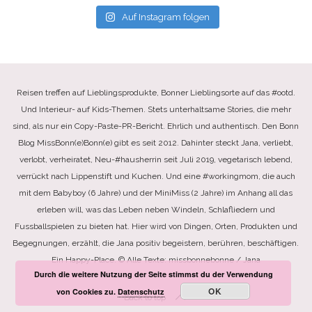
Auf Instagram folgen
Reisen treffen auf Lieblingsprodukte, Bonner Lieblingsorte auf das #ootd.
Und Interieur- auf Kids-Themen. Stets unterhaltsame Stories, die mehr
sind, als nur ein Copy-Paste-PR-Bericht. Ehrlich und authentisch. Den Bonn
Blog MissBonn(e)Bonn(e) gibt es seit 2012. Dahinter steckt Jana, verliebt,
verlobt, verheiratet, Neu-#hausherrin seit Juli 2019, vegetarisch lebend,
verrückt nach Lippenstift und Kuchen. Und eine #workingmom, die auch
mit dem Babyboy (6 Jahre) und der MiniMiss (2 Jahre) im Anhang all das
erleben will, was das Leben neben Windeln, Schlafliedern und
Fussballspielen zu bieten hat. Hier wird von Dingen, Orten, Produkten und
Begegnungen, erzählt, die Jana positiv begeistern, berühren, beschäftigen.
Ein Happy-Place. © Alle Texte: missbonnebonne / Jana
Durch die weitere Nutzung der Seite stimmst du der Verwendung
OK
von Cookies zu.
Datenschutz
Back to top