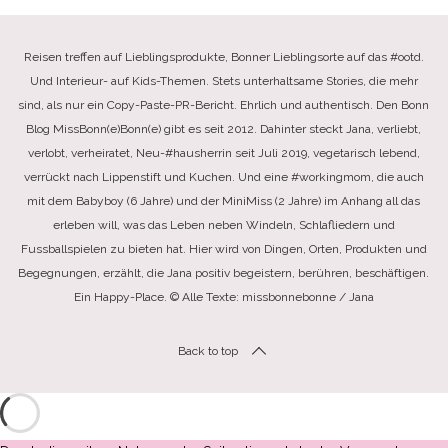
Reisen treffen auf Lieblingsprodukte, Bonner Lieblingsorte auf das #ootd.
Und Interieur- auf Kids-Themen. Stets unterhaltsame Stories, die mehr
sind, als nur ein Copy-Paste-PR-Bericht. Ehrlich und authentisch. Den Bonn
Blog MissBonn(e)Bonn(e) gibt es seit 2012. Dahinter steckt Jana, verliebt,
verlobt, verheiratet, Neu-#hausherrin seit Juli 2019, vegetarisch lebend,
verrückt nach Lippenstift und Kuchen. Und eine #workingmom, die auch
mit dem Babyboy (6 Jahre) und der MiniMiss (2 Jahre) im Anhang all das
erleben will, was das Leben neben Windeln, Schlafliedern und
Fussballspielen zu bieten hat. Hier wird von Dingen, Orten, Produkten und
Begegnungen, erzählt, die Jana positiv begeistern, berühren, beschäftigen.
Ein Happy-Place. © Alle Texte: missbonnebonne / Jana
Back to top