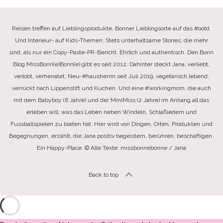
Reisen treffen auf Lieblingsprodukte, Bonner Lieblingsorte auf das #ootd.
Und Interieur- auf Kids-Themen. Stets unterhaltsame Stories, die mehr
sind, als nur ein Copy-Paste-PR-Bericht. Ehrlich und authentisch. Den Bonn
Blog MissBonn(e)Bonn(e) gibt es seit 2012. Dahinter steckt Jana, verliebt,
verlobt, verheiratet, Neu-#hausherrin seit Juli 2019, vegetarisch lebend,
verrückt nach Lippenstift und Kuchen. Und eine #workingmom, die auch
mit dem Babyboy (6 Jahre) und der MiniMiss (2 Jahre) im Anhang all das
erleben will, was das Leben neben Windeln, Schlafliedern und
Fussballspielen zu bieten hat. Hier wird von Dingen, Orten, Produkten und
Begegnungen, erzählt, die Jana positiv begeistern, berühren, beschäftigen.
Ein Happy-Place. © Alle Texte: missbonnebonne / Jana
Back to top