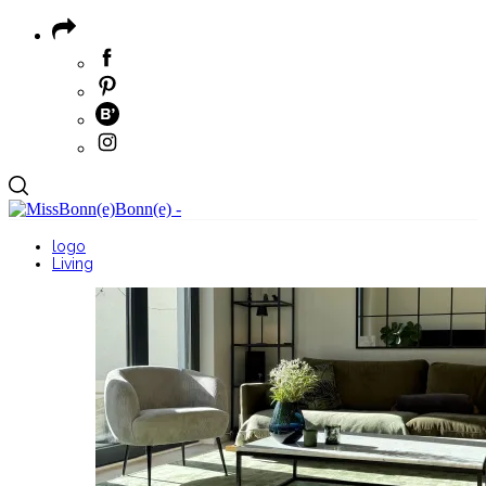
logo
Living