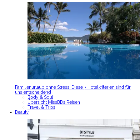
Familienurlaub ohne Stress: Diese 7 Hotelkriterien sind für
uns entscheidend
Body & Soul
Übersicht MissBB’s Reisen
Travel & Trips
Beauty