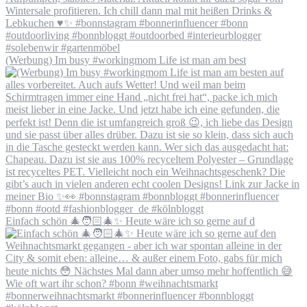
(Werbung) Im busy #workingmom Life ist man am best
Einfach schön 🎄🧑🏻‍🎄✨ Heute wäre ich so gerne auf d