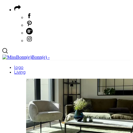
logo
Living