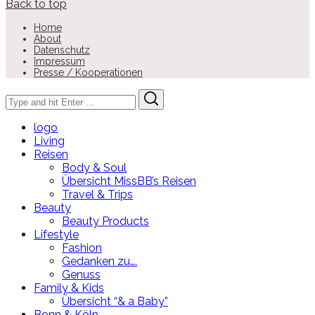
Back to top
Home
About
Datenschutz
Impressum
Presse / Kooperationen
Search
Search
for:
logo
Living
Reisen
Body & Soul
Übersicht MissBB’s Reisen
Travel & Trips
Beauty
Beauty Products
Lifestyle
Fashion
Gedanken zu….
Genuss
Family & Kids
Übersicht “& a Baby”
Bonn & Köln