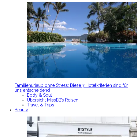
Familienurlaub ohne Stress: Diese 7 Hotelkriterien sind für
uns entscheidend
Body & Soul
Übersicht MissBB’s Reisen
Travel & Trips
Beauty