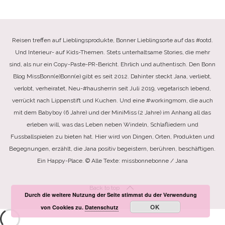
Reisen treffen auf Lieblingsprodukte, Bonner Lieblingsorte auf das #ootd.
Und Interieur- auf Kids-Themen. Stets unterhaltsame Stories, die mehr
sind, als nur ein Copy-Paste-PR-Bericht. Ehrlich und authentisch. Den Bonn
Blog MissBonn(e)Bonn(e) gibt es seit 2012. Dahinter steckt Jana, verliebt,
verlobt, verheiratet, Neu-#hausherrin seit Juli 2019, vegetarisch lebend,
verrückt nach Lippenstift und Kuchen. Und eine #workingmom, die auch
mit dem Babyboy (6 Jahre) und der MiniMiss (2 Jahre) im Anhang all das
erleben will, was das Leben neben Windeln, Schlafliedern und
Fussballspielen zu bieten hat. Hier wird von Dingen, Orten, Produkten und
Begegnungen, erzählt, die Jana positiv begeistern, berühren, beschäftigen.
Ein Happy-Place. © Alle Texte: missbonnebonne / Jana
Back to top
Durch die weitere Nutzung der Seite stimmst du der Verwendung
OK
von Cookies zu.
Datenschutz