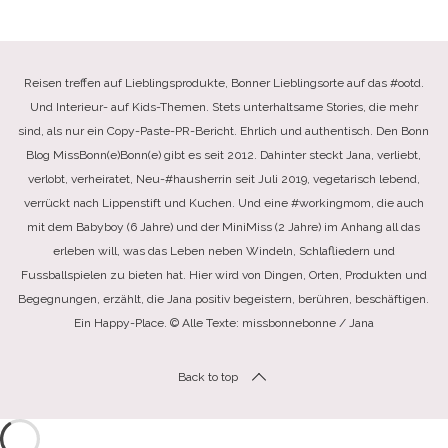
Reisen treffen auf Lieblingsprodukte, Bonner Lieblingsorte auf das #ootd.
Und Interieur- auf Kids-Themen. Stets unterhaltsame Stories, die mehr
sind, als nur ein Copy-Paste-PR-Bericht. Ehrlich und authentisch. Den Bonn
Blog MissBonn(e)Bonn(e) gibt es seit 2012. Dahinter steckt Jana, verliebt,
verlobt, verheiratet, Neu-#hausherrin seit Juli 2019, vegetarisch lebend,
verrückt nach Lippenstift und Kuchen. Und eine #workingmom, die auch
mit dem Babyboy (6 Jahre) und der MiniMiss (2 Jahre) im Anhang all das
erleben will, was das Leben neben Windeln, Schlafliedern und
Fussballspielen zu bieten hat. Hier wird von Dingen, Orten, Produkten und
Begegnungen, erzählt, die Jana positiv begeistern, berühren, beschäftigen.
Ein Happy-Place. © Alle Texte: missbonnebonne / Jana
Back to top