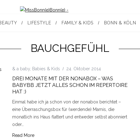
BEAUTY
LIFESTYLE
FAMILY & KIDS
BONN & KÖLN
BAUCHGEFÜHL
& a baby
,
Babies & Kids
24. Oktober 2014
DREI MONATE MIT DER NONABOX – WAS
BABYBB JETZT ALLES SCHON IM REPERTOIRE
HAT :)
Einmal habe ich ja schon von der nonabox berichtet –
eine Überraschungsbox für (werdende) Mamis, die
monatlich ins Haus flattert und entweder selbst abonniert
oder…
Read More