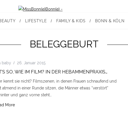
BEAUTY
LIFESTYLE
FAMILY & KIDS
BONN & KÖLN
BELEGGEBURT
a baby
26. Januar 2015
T’S SO, WIE IM FILM? IN DER HEBAMMENPRAXIS…
r kennt sie nicht? Filmszenen, in denen Frauen schnaufend und
ut atmend in einer Runde sitzen, die Männer etwas “verstört”
hinter und ganz vorne steht…
ad More