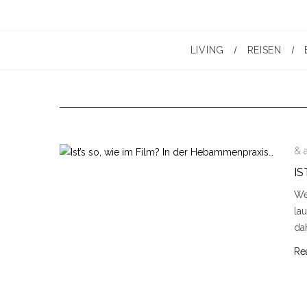
LIVING
REISEN
& 
IS
We
la
da
Re