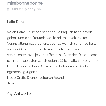
s
missbonnebonne
a
9. Juni 2015 at 19:06
y
s
Hallo Doris,
:
vielen Dank für Deinen schönen Beitrag. Ich habe davon
gehört und eine Freundin wollte mit mir auch in eine
Veranstaltung dazu gehen… aber da war ich schon so kurz
vor der Geburt und wollte mich nicht noch weiter
verunsichern, was jetzt das Beste ist. Aber den Dialog habe
ich irgendwie automatisch geführt 🙂 Ich hatte vorher von der
Freundin eine schöne Geschichte bekommen. Das hat
irgendwie gut getan!
Liebe Grüße & einen schönen Abend!!!
Jana
Antworten