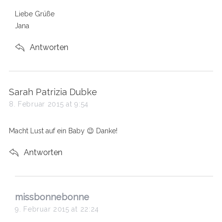
Liebe Grüße
Jana
Antworten
s
Sarah Patrizia Dubke
a
8. Februar 2015 at 9:54
y
s
Macht Lust auf ein Baby 😉 Danke!
:
Antworten
s
missbonnebonne
a
9. Februar 2015 at 22:24
y