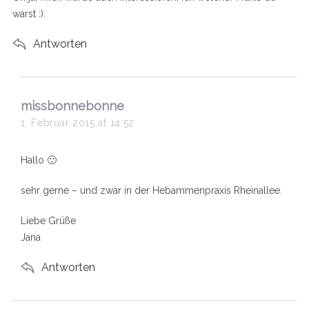
:
warst :).
Antworten
s
missbonnebonne
a
1. Februar 2015 at 14:52
y
s
Hallo 🙂
:
sehr gerne – und zwar in der Hebammenpraxis Rheinallee.
Liebe Grüße
Jana
Antworten