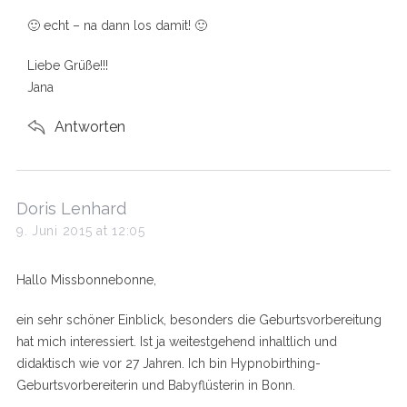
s
🙂 echt – na dann los damit! 🙂
:
Liebe Grüße!!!
Jana
Antworten
s
Doris Lenhard
a
9. Juni 2015 at 12:05
y
s
Hallo Missbonnebonne,
:
ein sehr schöner Einblick, besonders die Geburtsvorbereitung
hat mich interessiert. Ist ja weitestgehend inhaltlich und
didaktisch wie vor 27 Jahren. Ich bin Hypnobirthing-
Geburtsvorbereiterin und Babyflüsterin in Bonn.