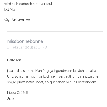
wird sich dadurch sehr vertraut.
LG Mia
Antworten
s
missbonnebonne
a
1. Februar 2015 at 14:48
y
s
Hallo Mia,
:
jaaa – das stimmt! Man fragt ja irgendwann tatsächlich alles!
Und so ist man sich wirklich sehr vertraut! Ich bin inzwischen
sogar privat befreundet, so gut haben wir uns verstanden!
Liebe Grüße!!!
Jana