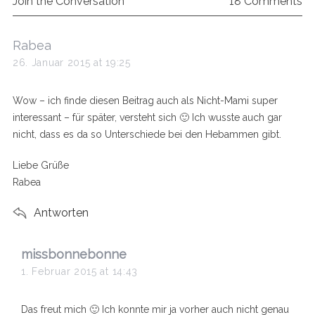
Join the Conversation
18 Comments
s
Rabea
a
26. Januar 2015 at 19:25
y
s
Wow – ich finde diesen Beitrag auch als Nicht-Mami super
:
interessant – für später, versteht sich 🙂 Ich wusste auch gar
nicht, dass es da so Unterschiede bei den Hebammen gibt.
Liebe Grüße
Rabea
Antworten
s
missbonnebonne
a
1. Februar 2015 at 14:43
y
s
Das freut mich 🙂 Ich konnte mir ja vorher auch nicht genau