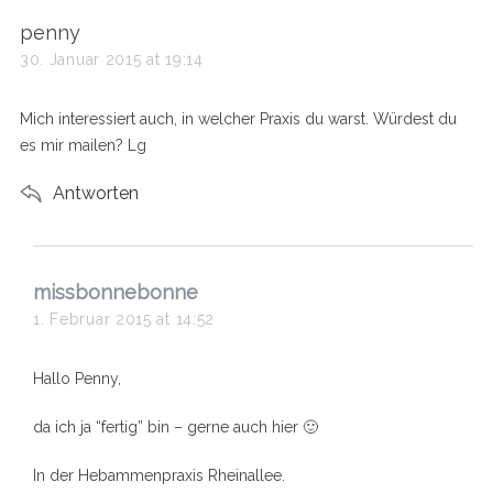
s
penny
a
30. Januar 2015 at 19:14
y
s
Mich interessiert auch, in welcher Praxis du warst. Würdest du
:
es mir mailen? Lg
Antworten
s
missbonnebonne
a
1. Februar 2015 at 14:52
y
s
Hallo Penny,
:
da ich ja “fertig” bin – gerne auch hier 🙂
In der Hebammenpraxis Rheinallee.