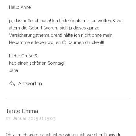
s
Hallo Anne,
:
ja, das hoffe ich auch! Ich hätte nichts missen wollen & vor
allem die Geburt (worum sich ja dieses ganze
Versicherungsthema dreht) hätte ich nicht ohne mein
Hebamme erleben wollen 🙁 Daumen drücken!!!
Liebe Grüße &
hab einen schönen Sonntag!
Jana
Antworten
s
Tante Emma
a
27. Januar 2015 at 15:03
y
s
Oh ja, mich würde auch interessieren, ich welcher Praxis du