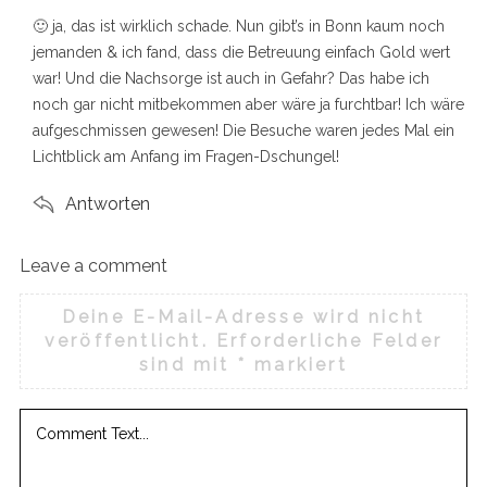
s
🙂 ja, das ist wirklich schade. Nun gibt’s in Bonn kaum noch
:
jemanden & ich fand, dass die Betreuung einfach Gold wert
war! Und die Nachsorge ist auch in Gefahr? Das habe ich
noch gar nicht mitbekommen aber wäre ja furchtbar! Ich wäre
aufgeschmissen gewesen! Die Besuche waren jedes Mal ein
Lichtblick am Anfang im Fragen-Dschungel!
Antworten
Leave a comment
L
e
Deine E-Mail-Adresse wird nicht
a
veröffentlicht.
Erforderliche Felder
v
sind mit
*
markiert
e
a
c
o
m