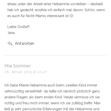
:
etwas unter der Arbeit einer Hebamme vorstellen – deshalb
hab ich gedacht: erzähle ich einfach mal davon. Schön, wenn
es auch für Nicht-Mamis interessant ist 🙂
Liebe Grüße!!!
Jana
Antworten
s
Mia Sommer
a
26. Januar 2015 at 22:47
y
s
Ich habe Miene Hebamme auch beim zweiten Kind immer
:
sehnsüchtig verwahrtet- da hatte ich nämlich plötzlich ganz
andere Fragen, als beim ersten Kind. Heute vermisse ich sie
richtig und freu mich immer, wenn ich sie zufällig treffe. Man
teilt ja sehr persönliche Erfahrungen mit der Hebamme und