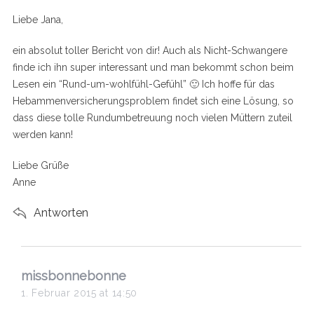
s
Liebe Jana,
:
ein absolut toller Bericht von dir! Auch als Nicht-Schwangere
finde ich ihn super interessant und man bekommt schon beim
Lesen ein “Rund-um-wohlfühl-Gefühl” 🙂 Ich hoffe für das
Hebammenversicherungsproblem findet sich eine Lösung, so
dass diese tolle Rundumbetreuung noch vielen Müttern zuteil
werden kann!
Liebe Grüße
Anne
Antworten
s
missbonnebonne
a
1. Februar 2015 at 14:50
y