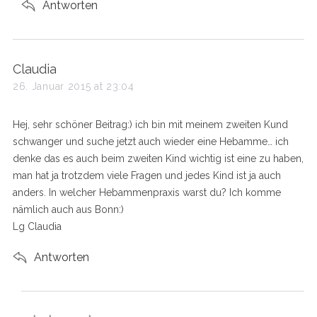
Antworten
s
Claudia
a
26. Januar 2015 at 23:04
y
s
Hej, sehr schöner Beitrag:) ich bin mit meinem zweiten Kund
:
schwanger und suche jetzt auch wieder eine Hebamme… ich
denke das es auch beim zweiten Kind wichtig ist eine zu haben,
man hat ja trotzdem viele Fragen und jedes Kind ist ja auch
anders. In welcher Hebammenpraxis warst du? Ich komme
nämlich auch aus Bonn:)
Lg Claudia
Antworten