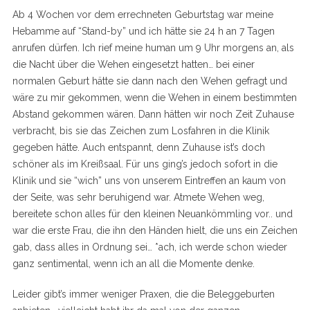
Ab 4 Wochen vor dem errechneten Geburtstag war meine
Hebamme auf “Stand-by” und ich hätte sie 24 h an 7 Tagen
anrufen dürfen. Ich rief meine human um 9 Uhr morgens an, als
die Nacht über die Wehen eingesetzt hatten… bei einer
normalen Geburt hätte sie dann nach den Wehen gefragt und
wäre zu mir gekommen, wenn die Wehen in einem bestimmten
Abstand gekommen wären. Dann hätten wir noch Zeit Zuhause
verbracht, bis sie das Zeichen zum Losfahren in die Klinik
gegeben hätte. Auch entspannt, denn Zuhause ist’s doch
schöner als im Kreißsaal. Für uns ging’s jedoch sofort in die
Klinik und sie “wich” uns von unserem Eintreffen an kaum von
der Seite, was sehr beruhigend war. Atmete Wehen weg,
bereitete schon alles für den kleinen Neuankömmling vor.. und
war die erste Frau, die ihn den Händen hielt, die uns ein Zeichen
gab, dass alles in Ordnung sei… *ach, ich werde schon wieder
ganz sentimental, wenn ich an all die Momente denke.
Leider gibt’s immer weniger Praxen, die die Beleggeburten