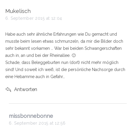
s
Mukelisch
a
6. September 2015 at 12:04
y
s
Habe auch sehr ähnliche Erfahrungen wie Du gemacht und
:
musste beim lesen etwas schmunzeln, da mir die Bilder doch
sehr bekannt vorkamen … War bei beiden Schwangerschaften
auch in, an und bei der Rheinallee. 🙂
Schade, dass Beleggeburten nun (dort) nicht mehr möglich
sind! Und soweit ich weiß, ist die persönliche Nachsorge durch
eine Hebamme auch in Gefahr…
Antworten
s
missbonnebonne
a
6. September 2015 at 12:56
y