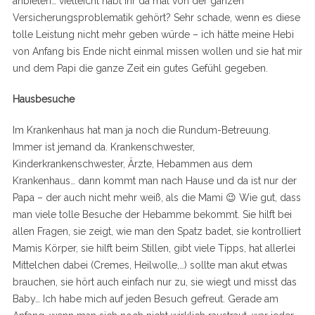
anbieten… vielleicht habt ihr da mal von der ganzen
Versicherungsproblematik gehört? Sehr schade, wenn es diese
tolle Leistung nicht mehr geben würde – ich hätte meine Hebi
von Anfang bis Ende nicht einmal missen wollen und sie hat mir
und dem Papi die ganze Zeit ein gutes Gefühl gegeben.
Hausbesuche
Im Krankenhaus hat man ja noch die Rundum-Betreuung.
Immer ist jemand da. Krankenschwester,
Kinderkrankenschwester, Ärzte, Hebammen aus dem
Krankenhaus… dann kommt man nach Hause und da ist nur der
Papa – der auch nicht mehr weiß, als die Mami 😉 Wie gut, dass
man viele tolle Besuche der Hebamme bekommt. Sie hilft bei
allen Fragen, sie zeigt, wie man den Spatz badet, sie kontrolliert
Mamis Körper, sie hilft beim Stillen, gibt viele Tipps, hat allerlei
Mittelchen dabei (Cremes, Heilwolle,…) sollte man akut etwas
brauchen, sie hört auch einfach nur zu, sie wiegt und misst das
Baby… Ich habe mich auf jeden Besuch gefreut. Gerade am