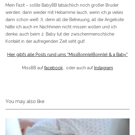
Mein Fazit – sollte BabyBB tatsächlich noch großer Bruder
werden, dann wieder mit Hebamme (auch, wenn ich ja vieles
dann schon weiß :)), denn all die Betreuung, all die Angebote
hätte ich auch im Nachhinein nicht missen wollen und ich
denke, auch beim 2. Baby tut der zwischenmenschliche
Kontakt in der aufregenden Zeit seht gut!
Hier gibt’s alle Posts rund ums “MissBonn(e)Bonn(e) & a Baby”
S
MissBB auf
facebook
… oder auch auf
Instagram
e
a
r
c
h
f
You may also like
o
r
: