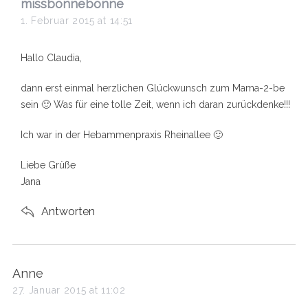
s
missbonnebonne
a
1. Februar 2015 at 14:51
y
s
Hallo Claudia,
:
dann erst einmal herzlichen Glückwunsch zum Mama-2-be
sein 🙂 Was für eine tolle Zeit, wenn ich daran zurückdenke!!!
Ich war in der Hebammenpraxis Rheinallee 🙂
Liebe Grüße
Jana
Antworten
s
Anne
a
27. Januar 2015 at 11:02
y