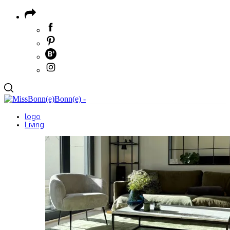
logo
Living