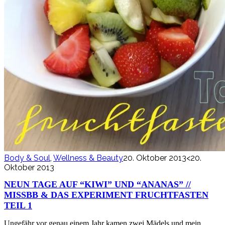
Body & Soul
,
Wellness & Beauty
20. Oktober 2013
<20.
Oktober 2013
NEUN TAGE AUF “KIWI” UND “ANANAS” //
MISSBB & DAS EXPERIMENT FRUCHTFASTEN
TEIL 1
Ungefähr vor genau einem Jahr kamen zwei Mädels und mein