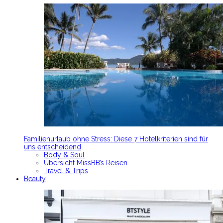
Familienurlaub ohne Stress: Diese 7 Hotelkriterien sind für
uns entscheidend
Body & Soul
Übersicht MissBB’s Reisen
Travel & Trips
Beauty