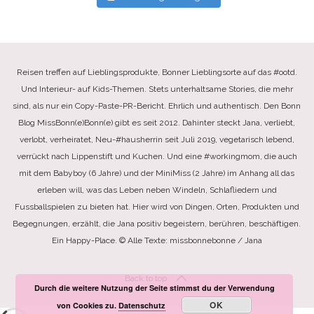
Reisen treffen auf Lieblingsprodukte, Bonner Lieblingsorte auf das #ootd.
Und Interieur- auf Kids-Themen. Stets unterhaltsame Stories, die mehr
sind, als nur ein Copy-Paste-PR-Bericht. Ehrlich und authentisch. Den Bonn
Blog MissBonn(e)Bonn(e) gibt es seit 2012. Dahinter steckt Jana, verliebt,
verlobt, verheiratet, Neu-#hausherrin seit Juli 2019, vegetarisch lebend,
verrückt nach Lippenstift und Kuchen. Und eine #workingmom, die auch
mit dem Babyboy (6 Jahre) und der MiniMiss (2 Jahre) im Anhang all das
erleben will, was das Leben neben Windeln, Schlafliedern und
Fussballspielen zu bieten hat. Hier wird von Dingen, Orten, Produkten und
Begegnungen, erzählt, die Jana positiv begeistern, berühren, beschäftigen.
Ein Happy-Place. © Alle Texte: missbonnebonne / Jana
Back to top
Durch die weitere Nutzung der Seite stimmst du der Verwendung
OK
von Cookies zu.
Datenschutz