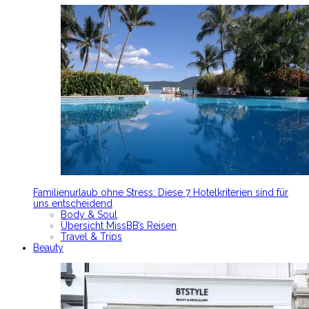
Familienurlaub ohne Stress: Diese 7 Hotelkriterien sind für
uns entscheidend
Body & Soul
Übersicht MissBB’s Reisen
Travel & Trips
Beauty