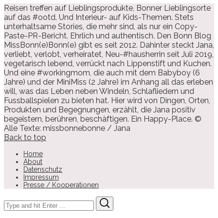
Reisen treffen auf Lieblingsprodukte, Bonner Lieblingsorte
auf das #ootd. Und Interieur- auf Kids-Themen. Stets
unterhaltsame Stories, die mehr sind, als nur ein Copy-
Paste-PR-Bericht. Ehrlich und authentisch. Den Bonn Blog
MissBonn(e)Bonn(e) gibt es seit 2012. Dahinter steckt Jana,
verliebt, verlobt, verheiratet, Neu-#hausherrin seit Juli 2019,
vegetarisch lebend, verrückt nach Lippenstift und Kuchen.
Und eine #workingmom, die auch mit dem Babyboy (6
Jahre) und der MiniMiss (2 Jahre) im Anhang all das erleben
will, was das Leben neben Windeln, Schlafliedern und
Fussballspielen zu bieten hat. Hier wird von Dingen, Orten,
Produkten und Begegnungen, erzählt, die Jana positiv
begeistern, berühren, beschäftigen. Ein Happy-Place. ©
Alle Texte: missbonnebonne / Jana
Back to top
Home
About
Datenschutz
Impressum
Presse / Kooperationen
Search
Search
for: