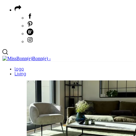
logo
Living