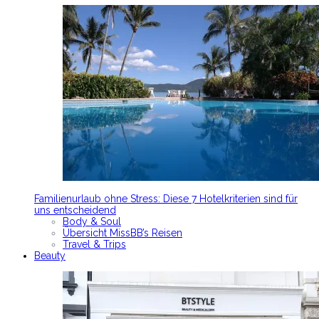
Familienurlaub ohne Stress: Diese 7 Hotelkriterien sind für
uns entscheidend
Body & Soul
Übersicht MissBB’s Reisen
Travel & Trips
Beauty