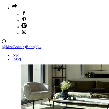
logo
Living