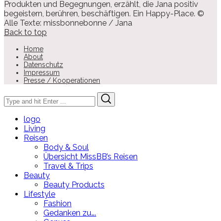
Produkten und Begegnungen, erzählt, die Jana positiv
begeistern, berühren, beschäftigen. Ein Happy-Place. ©
Alle Texte: missbonnebonne / Jana
Back to top
Home
About
Datenschutz
Impressum
Presse / Kooperationen
Search
Search
for:
logo
Living
Reisen
Body & Soul
Übersicht MissBB’s Reisen
Travel & Trips
Beauty
Beauty Products
Lifestyle
Fashion
Gedanken zu….