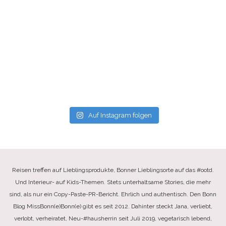
Auf Instagram folgen
Reisen treffen auf Lieblingsprodukte, Bonner Lieblingsorte auf das #ootd.
Und Interieur- auf Kids-Themen. Stets unterhaltsame Stories, die mehr
sind, als nur ein Copy-Paste-PR-Bericht. Ehrlich und authentisch. Den Bonn
Blog MissBonn(e)Bonn(e) gibt es seit 2012. Dahinter steckt Jana, verliebt,
verlobt, verheiratet, Neu-#hausherrin seit Juli 2019, vegetarisch lebend,