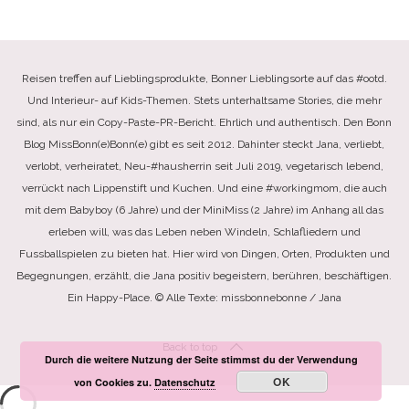
Reisen treffen auf Lieblingsprodukte, Bonner Lieblingsorte auf das #ootd.
Und Interieur- auf Kids-Themen. Stets unterhaltsame Stories, die mehr
sind, als nur ein Copy-Paste-PR-Bericht. Ehrlich und authentisch. Den Bonn
Blog MissBonn(e)Bonn(e) gibt es seit 2012. Dahinter steckt Jana, verliebt,
verlobt, verheiratet, Neu-#hausherrin seit Juli 2019, vegetarisch lebend,
verrückt nach Lippenstift und Kuchen. Und eine #workingmom, die auch
mit dem Babyboy (6 Jahre) und der MiniMiss (2 Jahre) im Anhang all das
erleben will, was das Leben neben Windeln, Schlafliedern und
Fussballspielen zu bieten hat. Hier wird von Dingen, Orten, Produkten und
Begegnungen, erzählt, die Jana positiv begeistern, berühren, beschäftigen.
Ein Happy-Place. © Alle Texte: missbonnebonne / Jana
Back to top
Durch die weitere Nutzung der Seite stimmst du der Verwendung
OK
von Cookies zu.
Datenschutz