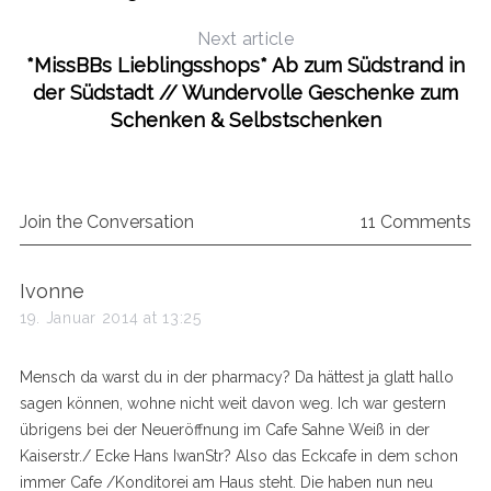
Next article
*MissBBs Lieblingsshops* Ab zum Südstrand in
der Südstadt // Wundervolle Geschenke zum
Schenken & Selbstschenken
Join the Conversation
11 Comments
s
Ivonne
a
19. Januar 2014 at 13:25
y
s
Mensch da warst du in der pharmacy? Da hättest ja glatt hallo
:
sagen können, wohne nicht weit davon weg. Ich war gestern
übrigens bei der Neueröffnung im Cafe Sahne Weiß in der
Kaiserstr./ Ecke Hans IwanStr? Also das Eckcafe in dem schon
immer Cafe /Konditorei am Haus steht. Die haben nun neu