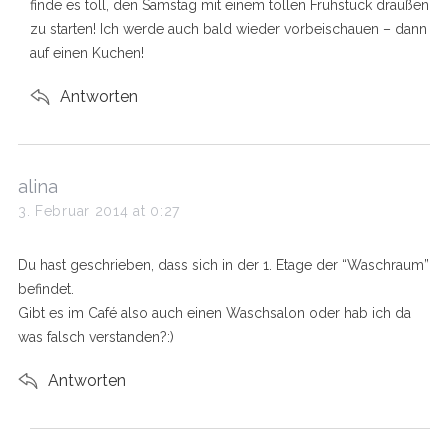
finde es toll, den Samstag mit einem tollen Frühstück draußen
zu starten! Ich werde auch bald wieder vorbeischauen – dann
auf einen Kuchen!
Antworten
s
alina
a
3. Februar 2014 at 0:27
y
s
Du hast geschrieben, dass sich in der 1. Etage der “Waschraum”
:
befindet.
Gibt es im Café also auch einen Waschsalon oder hab ich da
was falsch verstanden?:)
Antworten