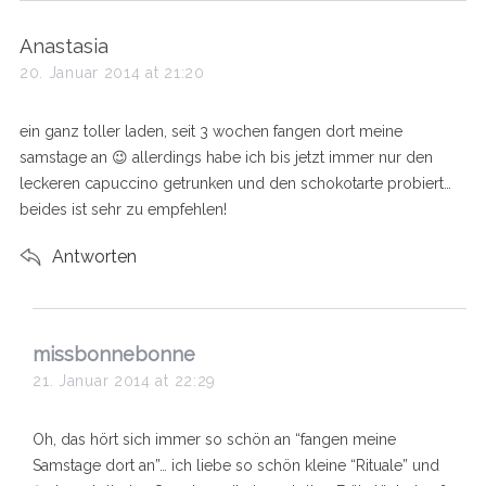
s
Anastasia
a
20. Januar 2014 at 21:20
y
s
ein ganz toller laden, seit 3 wochen fangen dort meine
:
samstage an 😉 allerdings habe ich bis jetzt immer nur den
leckeren capuccino getrunken und den schokotarte probiert…
beides ist sehr zu empfehlen!
Antworten
s
missbonnebonne
a
21. Januar 2014 at 22:29
y
s
Oh, das hört sich immer so schön an “fangen meine
:
Samstage dort an”… ich liebe so schön kleine “Rituale” und