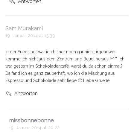
Antworten
s
Sam Murakami
a
19. Januar 2014 at 15:33
y
s
In der Suedstadt war ich bisher noch gar nicht, irgendwie
:
komme ich nicht aus dem Zentrum und Beuel heraus ^^”” Ich
war gestern im Schokoladencafé, warst du da schon einmal?
Da fand ich es ganz zauberhaft, wo ich die Mischung aus
Espresso und Schokolade sehr liebe 🙂 Liebe Grueße!
Antworten
s
missbonnebonne
a
19. Januar 2014 at 20:22