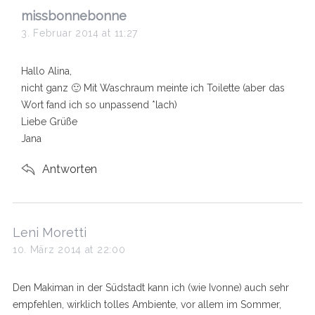
s
missbonnebonne
a
3. Februar 2014 at 11:27
y
s
Hallo Alina,
:
nicht ganz 🙂 Mit Waschraum meinte ich Toilette (aber das
Wort fand ich so unpassend *lach)
Liebe Grüße
Jana
Antworten
s
Leni Moretti
a
10. März 2014 at 22:00
y
s
Den Makiman in der Südstadt kann ich (wie Ivonne) auch sehr
:
empfehlen, wirklich tolles Ambiente, vor allem im Sommer,