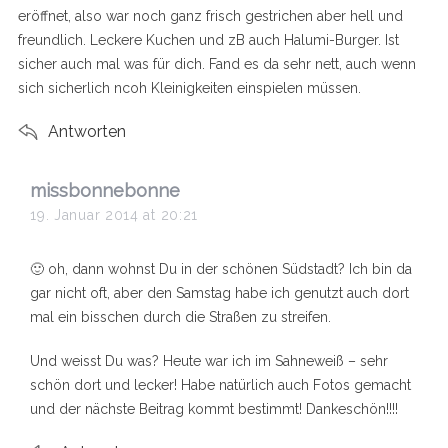
eröffnet, also war noch ganz frisch gestrichen aber hell und
freundlich. Leckere Kuchen und zB auch Halumi-Burger. Ist
sicher auch mal was für dich. Fand es da sehr nett, auch wenn
sich sicherlich ncoh Kleinigkeiten einspielen müssen.
Antworten
s
missbonnebonne
S
a
19. Januar 2014 at 20:21
e
y
a
s
r
🙂 oh, dann wohnst Du in der schönen Südstadt? Ich bin da
:
c
gar nicht oft, aber den Samstag habe ich genutzt auch dort
h
mal ein bisschen durch die Straßen zu streifen.
f
o
Und weisst Du was? Heute war ich im Sahneweiß – sehr
r
:
schön dort und lecker! Habe natürlich auch Fotos gemacht
und der nächste Beitrag kommt bestimmt! Dankeschön!!!!