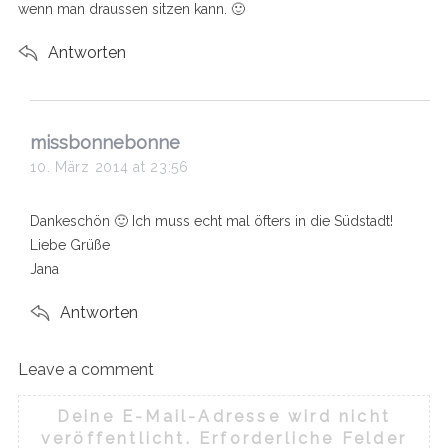
wenn man draussen sitzen kann. 🙂
Antworten
s
missbonnebonne
a
10. März 2014 at 23:56
y
s
Dankeschön 🙂 Ich muss echt mal öfters in die Südstadt!
:
Liebe Grüße
Jana
Antworten
Leave a comment
L
e
Deine E-Mail-Adresse wird nicht
a
veröffentlicht.
Erforderliche Felder
v