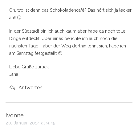
y
s
Oh, wo ist denn das Schokoladencafé? Das hört sich ja lecker
:
an!! 🙂
In der Südstadt bin ich auch kaum aber habe da noch tolle
Dinge entdeckt. Über eines berichte ich auch noch die
nächsten Tage – aber der Weg dorthin lohnt sich, habe ich
am Samstag festgestellt 🙂
Liebe Grüße zurück!!!
Jana
Antworten
s
Ivonne
a
20. Januar 2014 at 9:45
y
s