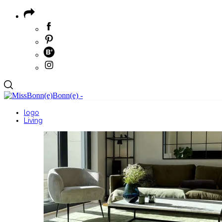
logo
Living