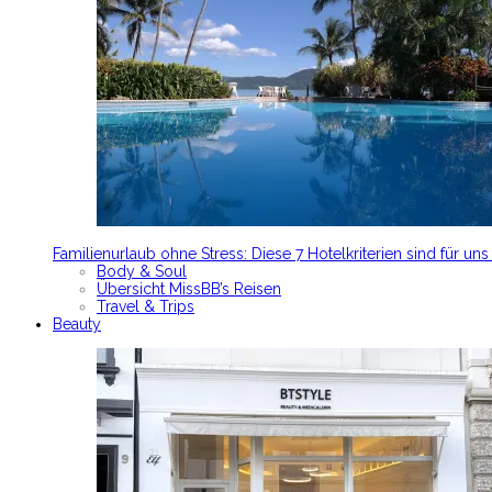
Familienurlaub ohne Stress: Diese 7 Hotelkriterien sind für un
Body & Soul
Übersicht MissBB’s Reisen
Travel & Trips
Beauty