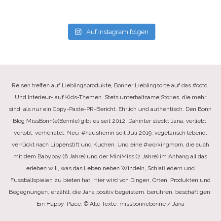
Auf Instagram folgen
Reisen treffen auf Lieblingsprodukte, Bonner Lieblingsorte auf das #ootd.
Und Interieur- auf Kids-Themen. Stets unterhaltsame Stories, die mehr
sind, als nur ein Copy-Paste-PR-Bericht. Ehrlich und authentisch. Den Bonn
Blog MissBonn(e)Bonn(e) gibt es seit 2012. Dahinter steckt Jana, verliebt,
verlobt, verheiratet, Neu-#hausherrin seit Juli 2019, vegetarisch lebend,
verrückt nach Lippenstift und Kuchen. Und eine #workingmom, die auch
mit dem Babyboy (6 Jahre) und der MiniMiss (2 Jahre) im Anhang all das
erleben will, was das Leben neben Windeln, Schlafliedern und
Fussballspielen zu bieten hat. Hier wird von Dingen, Orten, Produkten und
Begegnungen, erzählt, die Jana positiv begeistern, berühren, beschäftigen.
Ein Happy-Place. © Alle Texte: missbonnebonne / Jana