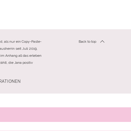
d, als nur ein Copy-Paste-
Back to top
usherrin seit Juli 2019,
im Anhang all das erleben
hlt, die Jana positiv
RATIONEN