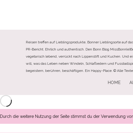
Reisen treffen auf Lieblingsprodukte, Bonner Lieblingsorte auf da
PR-Bericht. Ehrlich und authentisch. Den Bonn Blog MissBonn(e)Bonn(
vegetarisch lebend, verrückt nach Lippenstift und Kuchen. Und e
will, was das Leben neben Windeln, Schlafliedern und Fussballspi
begeistern, berühren, beschäftigen. Ein Happy-Place. © Alle Tex
HOME
A
Durch die weitere Nutzung der Seite stimmst du der Verwendung vo