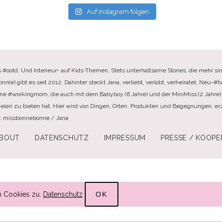
Auf Instagram folgen
s #ootd. Und Interieur- auf Kids-Themen. Stets unterhaltsame Stories, die mehr sin
e) gibt es seit 2012. Dahinter steckt Jana, verliebt, verlobt, verheiratet, Neu-#ha
ine #workingmom, die auch mit dem Babyboy (6 Jahre) und der MiniMiss (2 Jahre) 
elen zu bieten hat. Hier wird von Dingen, Orten, Produkten und Begegnungen, erzä
te: missbonnebonne / Jana
BOUT
DATENSCHUTZ
IMPRESSUM
PRESSE / KOOPE
n Cookies zu.
Datenschutz
OK