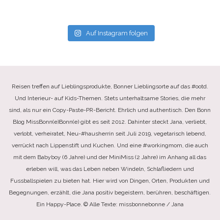
Auf Instagram folgen
Reisen treffen auf Lieblingsprodukte, Bonner Lieblingsorte auf das #ootd.
Und Interieur- auf Kids-Themen. Stets unterhaltsame Stories, die mehr
sind, als nur ein Copy-Paste-PR-Bericht. Ehrlich und authentisch. Den Bonn
Blog MissBonn(e)Bonn(e) gibt es seit 2012. Dahinter steckt Jana, verliebt,
verlobt, verheiratet, Neu-#hausherrin seit Juli 2019, vegetarisch lebend,
verrückt nach Lippenstift und Kuchen. Und eine #workingmom, die auch
mit dem Babyboy (6 Jahre) und der MiniMiss (2 Jahre) im Anhang all das
erleben will, was das Leben neben Windeln, Schlafliedern und
Fussballspielen zu bieten hat. Hier wird von Dingen, Orten, Produkten und
Begegnungen, erzählt, die Jana positiv begeistern, berühren, beschäftigen.
Ein Happy-Place. © Alle Texte: missbonnebonne / Jana